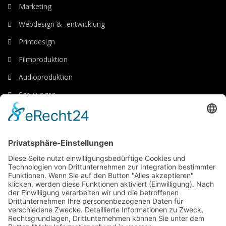
Marketing
Webdesign & -entwicklung
Printdesign
Filmproduktion
Audioproduktion
Schulungen
Luftaufnahmen
Links
Impressum
Datenschutzerklärung
Kontakt